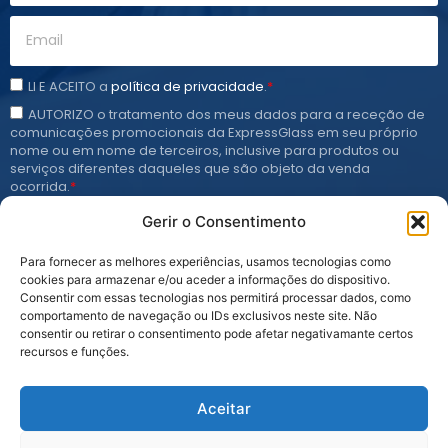
LI E ACEITO a
política de privacidade
.
*
AUTORIZO o tratamento dos meus dados para a receção de
comunicações promocionais da ExpressGlass em seu próprio
nome ou em nome de terceiros, inclusive para produtos ou
serviços diferentes daqueles que são objeto da venda
ocorrida.
*
Gerir o Consentimento
Subscrever
Para fornecer as melhores experiências, usamos tecnologias como
cookies para armazenar e/ou aceder a informações do dispositivo.
Consentir com essas tecnologias nos permitirá processar dados, como
comportamento de navegação ou IDs exclusivos neste site. Não
consentir ou retirar o consentimento pode afetar negativamante certos
recursos e funções.
Aceitar