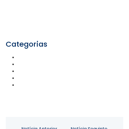
Categorias
Eventos
ExpressGlass
Lojas
Press Releases
Sustentabilidade
Notícia Anterior
Notícia Seguinte