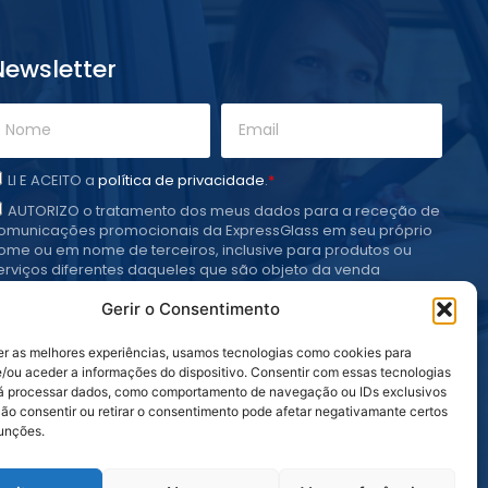
Newsletter
LI E ACEITO a
política de privacidade
.
*
AUTORIZO o tratamento dos meus dados para a receção de
omunicações promocionais da ExpressGlass em seu próprio
ome ou em nome de terceiros, inclusive para produtos ou
erviços diferentes daqueles que são objeto da venda
corrida.
*
Gerir o Consentimento
Subscrever
er as melhores experiências, usamos tecnologias como cookies para
/ou aceder a informações do dispositivo. Consentir com essas tecnologias
rá processar dados, como comportamento de navegação ou IDs exclusivos
Não consentir ou retirar o consentimento pode afetar negativamante certos
funções.