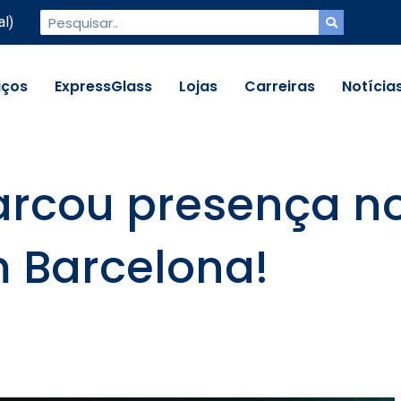
al)
iços
ExpressGlass
Lojas
Carreiras
Notícia
arcou presença n
 Barcelona!