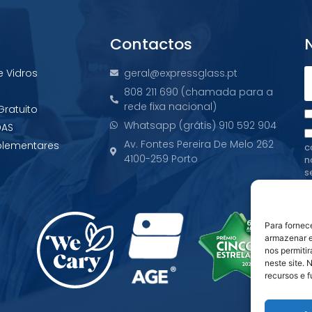
Contactos
e Vidros
geral@expressglass.pt
808 211 690 (chamada para a
rede fixa nacional)
Gratuito
Whatsapp (grátis) 910 592 904
DAS
Av. Fontes Pereira De Melo 262
plementares
c
4100-259 Porto
n
s
o
Para fornec
armazenar e
nos permiti
neste site. 
recursos e 