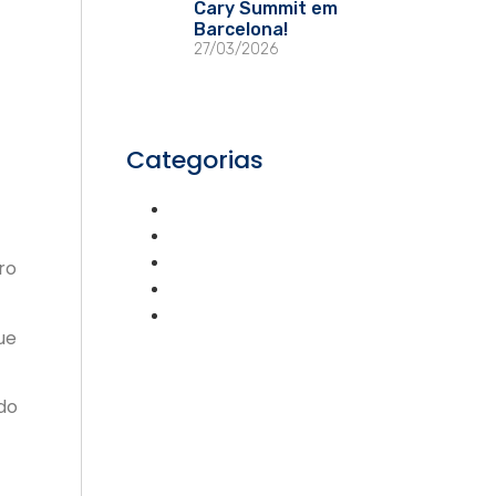
Cary Summit em
Barcelona!
27/03/2026
Categorias
Eventos
ExpressGlass
Lojas
ro
Press Releases
Sustentabilidade
ue
do